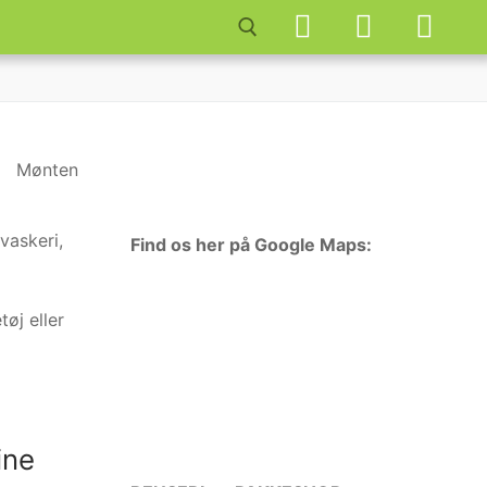
Søg efter:
vaskeri,
Find os her på Google Maps:
øj eller
ine