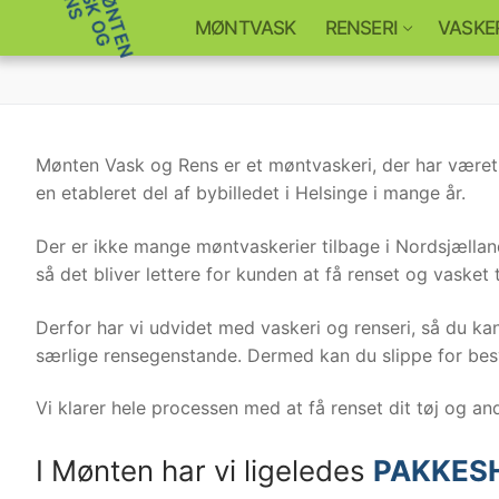
Spring
MØNTVASK
RENSERI
VASKE
til
indhold
Mønten Vask og Rens er et møntvaskeri, der har været
en etableret del af bybilledet i Helsinge i mange år.
Der er ikke mange møntvaskerier tilbage i Nordsjælland
så det bliver lettere for kunden at få renset og vasket 
Derfor har vi udvidet med vaskeri og renseri, så du kan 
særlige rensegenstande. Dermed kan du slippe for bes
Vi klarer hele processen med at få renset dit tøj og an
I Mønten har vi ligeledes
PAKKES