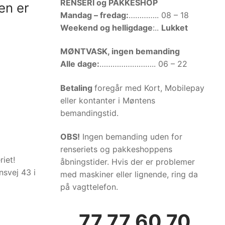
RENSERI og PAKKESHOP
en er
Mandag – fredag:
………….. 08 – 18
Weekend og helligdage
:..
Lukket
MØNTVASK, ingen bemanding
Alle dage:
…………………….. 06 – 22
Betaling
foregår med Kort, Mobilepay
eller kontanter i Møntens
bemandingstid.
OBS!
Ingen bemanding uden for
renseriets og pakkeshoppens
iet!
åbningstider. Hvis der er problemer
nsvej 43 i
med maskiner eller lignende, ring da
på vagttelefon.
77 77 60 70