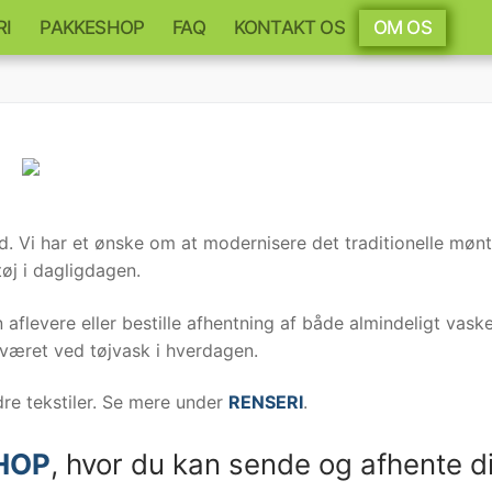
RI
PAKKESHOP
FAQ
KONTAKT OS
OM OS
. Vi har et ønske om at modernisere det traditionelle mønt
tøj i dagligdagen.
aflevere eller bestille afhentning af både almindeligt vasket
været ved tøjvask i hverdagen.
dre tekstiler. Se mere under
RENSERI
.
HOP
, hvor du kan sende og afhente d