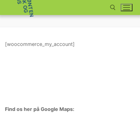
Spring
til
indhold
Søg efter:
[woocommerce_my_account]
Find os her på Google Maps: